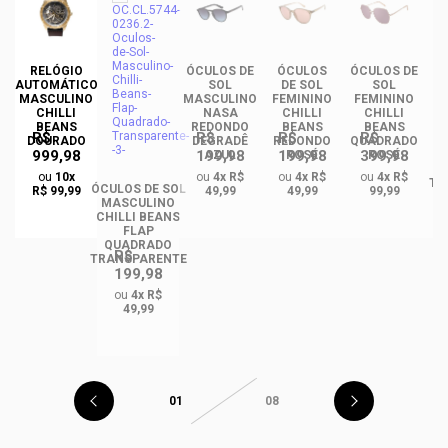
RELÓGIO
ÓCULOS DE
ÓCULOS
ÓCULOS DE
ÓC
AUTOMÁTICO
SOL
DE SOL
SOL
MASCULINO
MASCULINO
FEMININO
FEMININO
U
CHILLI
NASA
CHILLI
CHILLI
BEANS
REDONDO
BEANS
BEANS
R$
R$
R$
R$
DOURADO
DEGRADÊ
REDONDO
QUADRADO
999,98
199,98
199,98
399,98
O
AZUL
ROSÉ
ROSÉ
R
ou
10x
ou
4x R$
ou
4x R$
ou
4x R$
TA
ÓCULOS DE SOL
R$ 99,99
49,99
49,99
99,99
MASCULINO
CHILLI BEANS
FLAP
QUADRADO
R$
TRANSPARENTE
199,98
ou
4x R$
49,99
01
08