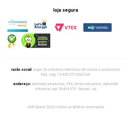
loja segura
razão social:
super 25 comércio eletronico de oculos e acessórios
ltda. cnpj: 14.439.371/0002-60
endereço:
alameda amazonas, 594, terreo mezanino, alphaville
industrial cep: 06454-070 - barueri - sp
chilli beans 2020 | todos os direitos reservados