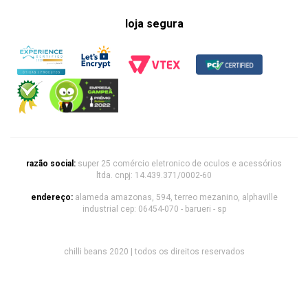
loja segura
razão social:
super 25 comércio eletronico de oculos e acessórios
ltda. cnpj: 14.439.371/0002-60
endereço:
alameda amazonas, 594, terreo mezanino, alphaville
industrial cep: 06454-070 - barueri - sp
chilli beans 2020 | todos os direitos reservados