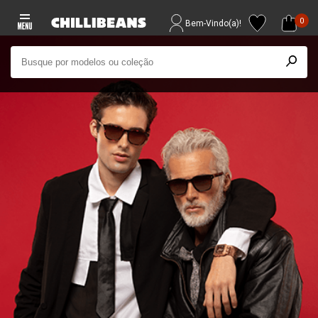
0
Bem-Vindo(a)!