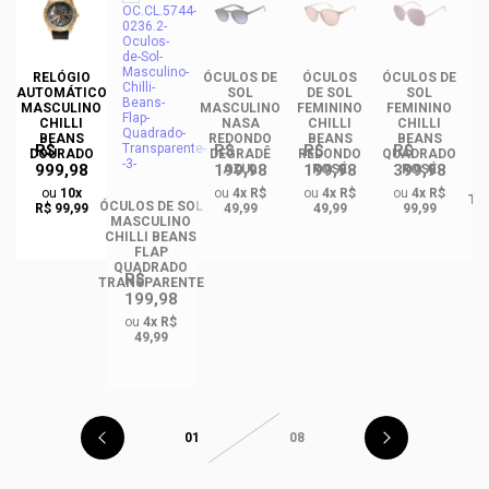
RELÓGIO
ÓCULOS DE
ÓCULOS
ÓCULOS DE
ÓC
AUTOMÁTICO
SOL
DE SOL
SOL
MASCULINO
MASCULINO
FEMININO
FEMININO
U
CHILLI
NASA
CHILLI
CHILLI
BEANS
REDONDO
BEANS
BEANS
R$
R$
R$
R$
DOURADO
DEGRADÊ
REDONDO
QUADRADO
999,98
199,98
199,98
399,98
O
AZUL
ROSÉ
ROSÉ
R
ou
10x
ou
4x R$
ou
4x R$
ou
4x R$
TA
ÓCULOS DE SOL
R$ 99,99
49,99
49,99
99,99
MASCULINO
CHILLI BEANS
FLAP
QUADRADO
R$
TRANSPARENTE
199,98
ou
4x R$
49,99
01
08