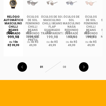
DE
RELÓGIO
ÓCULOS
ÓCULOS DE SOL
ÓCULOS DE
ÓCULOS
ÓC
AUTOMÁTICO
DE SOL
MASCULINO
SOL
DE SOL
SO
MASCULINO
FEMININO
CHILLI BEANS
MASCULINO
FEMININO
CHILLI
CHILLI
FLAP
NASA
CHILLI
I
BEANS
BEANS
QUADRADO
REDONDO
BEANS
ST
R$
R$
R$
R$
R$
DOURADO
REDONDO
TRANSPARENTE
DEGRADÊ
REDONDO
2.
999,98
199,98
199,98
199,98
199,98
O
DEGRADÊ
AZUL
ROSÉ
NA
PRETO
M
ou
10x
ou
4x R$
ou
4x R$
ou
4x R$
ou
4x R$
GA
R$ 99,99
49,99
49,99
49,99
49,99
01
08