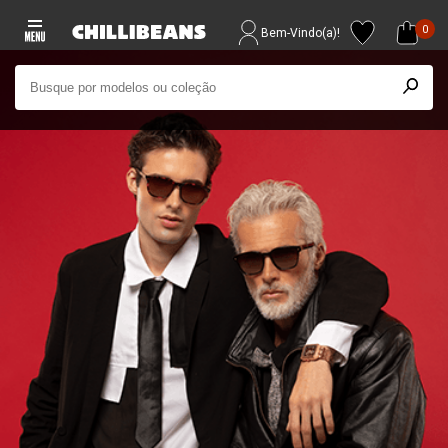
0
Bem-Vindo(a)!