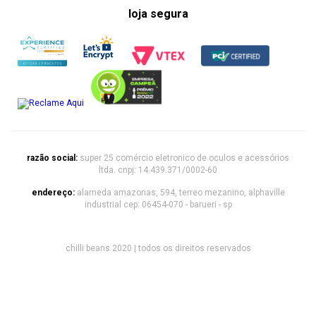
loja segura
razão social:
super 25 comércio eletronico de oculos e acessórios
ltda. cnpj: 14.439.371/0002-60
endereço:
alameda amazonas, 594, terreo mezanino, alphaville
industrial cep: 06454-070 - barueri - sp
chilli beans 2020 | todos os direitos reservados