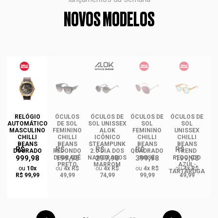
NOVOS MODELOS
DE
RELÓGIO
ÓCULOS
ÓCULOS DE
ÓCULOS DE
ÓCULOS DE
AUTOMÁTICO
DE SOL
SOL UNISSEX
SOL
SOL
MASCULINO
FEMININO
ALOK
FEMININO
UNISSEX
U
CHILLI
CHILLI
ICÔNICO
CHILLI
CHILLI
BEANS
BEANS
STEAMPUNK
BEANS
BEANS
R$
R$
R$
R$
R$
DOURADO
REDONDO
2.0 DIA DOS
QUADRADO
TREND
999,98
199,98
299,98
399,98
199,98
O
DEGRADÊ
NAMORADOS
ROSÉ
REDONDO
R
PRETO
MARROM
AZUL-
A
ou
10x
ou
4x R$
ou
4x R$
ou
4x R$
ou
4x R$
GA
TARTARUGA
R$ 99,99
49,99
74,99
99,99
49,99