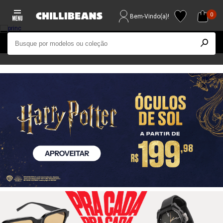
0
Bem-Vindo(a)!