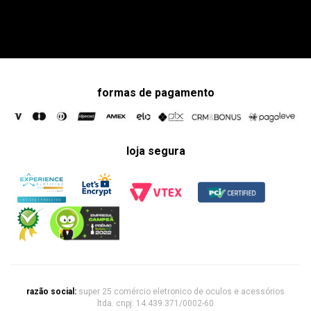
formas de pagamento
loja segura
razão social:
super 25 comércio eletronico de oculos e acessórios
ltda. cnpj: 14.439.371/0002-60