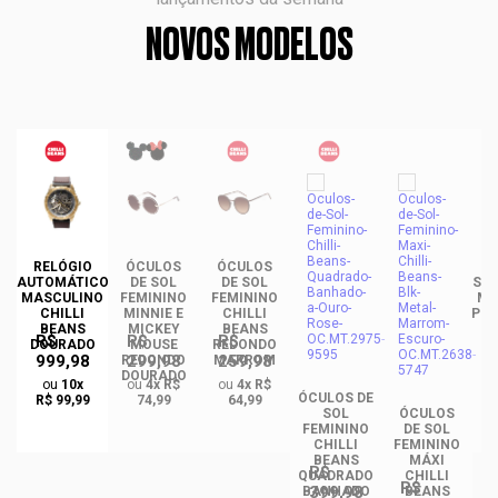
NOVOS MODELOS
DE
RELÓGIO
ÓCULOS
ÓCULOS
ÓC
INO
AUTOMÁTICO
DE SOL
DE SOL
SOL
ANS
MASCULINO
FEMININO
FEMININO
MA
NCE
CHILLI
MINNIE E
CHILLI
PLA
CO
BEANS
MICKEY
BEANS
R$
R$
R$
DO
DOURADO
MOUSE
REDONDO
999,98
299,98
259,98
REDONDO
MARROM
DOURADO
ou
10x
ou
4x R$
ou
4x R$
ÓCULOS DE
R$ 99,99
74,99
64,99
SOL
ÓCULOS
FEMININO
DE SOL
CHILLI
FEMININO
BEANS
MÁXI
R$
QUADRADO
CHILLI
R$
399,98
BANHADO
BEANS