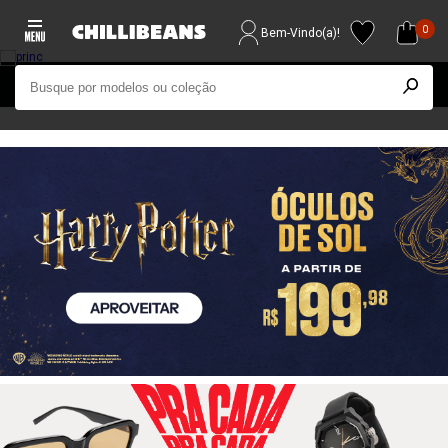
0
Bem-Vindo(a)!