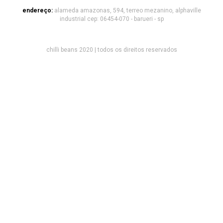
endereço:
alameda amazonas, 594, terreo mezanino, alphaville
industrial cep: 06454-070 - barueri - sp
chilli beans 2020 | todos os direitos reservados