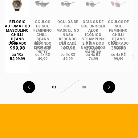
RELÓGIO
ÓCULOS
ÓCULOS DE
ÓCULOS DE
ÓCULOS DE
ÓC
AUTOMÁTICO
DE SOL
SOL
SOL UNISSEX
SOL
MASCULINO
FEMININO
MASCULINO
ALOK
FEMININO
U
CHILLI
CHILLI
NASA
ICÔNICO
CHILLI
BEANS
BEANS
REDONDO
STEAMPUNK
BEANS
R$
R$
R$
R$
R$
DOURADO
REDONDO
DEGRADÊ
2.0 DIA DOS
QUADRADO
999,98
199,98
199,98
299,98
399,98
O
DEGRADÊ
AZUL
NAMORADOS
ROSÉ
R
PRETO
MARROM
ou
10x
ou
4x R$
ou
4x R$
ou
4x R$
ou
4x R$
TA
R$ 99,99
49,99
49,99
74,99
99,99
01
08