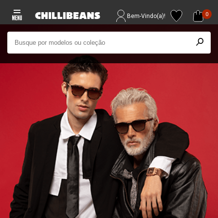
0
Bem-Vindo(a)!