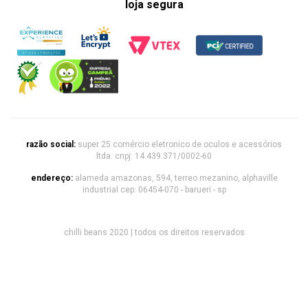
loja segura
razão social:
super 25 comércio eletronico de oculos e acessórios
ltda. cnpj: 14.439.371/0002-60
endereço:
alameda amazonas, 594, terreo mezanino, alphaville
industrial cep: 06454-070 - barueri - sp
chilli beans 2020 | todos os direitos reservados