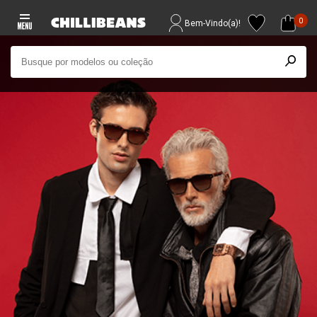
0
Bem-Vindo(a)!