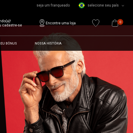
seja um franqueado
selecione seu país
ndo(a)!
0
Encontre uma loja
u cadastre-se
SEU BÔNUS
NOSSA HISTÓRIA