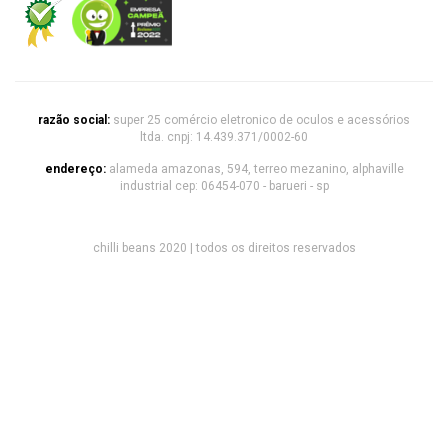
razão social:
super 25 comércio eletronico de oculos e acessórios
ltda. cnpj: 14.439.371/0002-60
endereço:
alameda amazonas, 594, terreo mezanino, alphaville
industrial cep: 06454-070 - barueri - sp
chilli beans 2020 | todos os direitos reservados