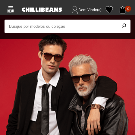
0
Bem-Vindo(a)!