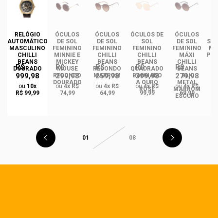
DE
RELÓGIO
ÓCULOS
ÓCULOS
ÓCULOS DE
ÓCULOS
ÓC
INO
AUTOMÁTICO
DE SOL
DE SOL
SOL
DE SOL
SOL
ANS
MASCULINO
FEMININO
FEMININO
FEMININO
FEMININO
MA
NCE
CHILLI
MINNIE E
CHILLI
CHILLI
MÁXI
PLA
CO
BEANS
MICKEY
BEANS
BEANS
CHILLI
R$
R$
R$
R$
R$
DO
DOURADO
MOUSE
REDONDO
QUADRADO
BEANS
999,98
299,98
259,98
399,98
279,98
REDONDO
MARROM
BANHADO
BLK
DOURADO
A OURO
METAL
ou
10x
ou
4x R$
ou
4x R$
ou
4x R$
ou
4x R$
ROSÉ
MARROM
R$ 99,99
74,99
64,99
99,99
69,99
ESCURO
01
08