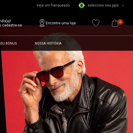
seja um franqueado
selecione seu país
ndo(a)!
0
Encontre uma loja
u cadastre-se
SEU BÔNUS
NOSSA HISTÓRIA