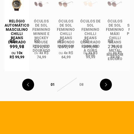
DE
RELÓGIO
ÓCULOS
ÓCULOS
ÓCULOS DE
ÓCULOS
ÓC
INO
AUTOMÁTICO
DE SOL
DE SOL
SOL
DE SOL
SOL
ANS
MASCULINO
FEMININO
FEMININO
FEMININO
FEMININO
MA
NCE
CHILLI
MINNIE E
CHILLI
CHILLI
MÁXI
PLA
CO
BEANS
MICKEY
BEANS
BEANS
CHILLI
R$
R$
R$
R$
R$
DO
DOURADO
MOUSE
REDONDO
QUADRADO
BEANS
999,98
299,98
259,98
399,98
279,98
REDONDO
MARROM
BANHADO
BLK
DOURADO
A OURO
METAL
ou
10x
ou
4x R$
ou
4x R$
ou
4x R$
ou
4x R$
ROSÉ
MARROM
R$ 99,99
74,99
64,99
99,99
69,99
ESCURO
01
08