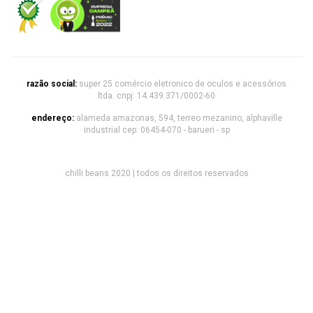
razão social:
super 25 comércio eletronico de oculos e acessórios
ltda. cnpj: 14.439.371/0002-60
endereço:
alameda amazonas, 594, terreo mezanino, alphaville
industrial cep: 06454-070 - barueri - sp
chilli beans 2020 | todos os direitos reservados