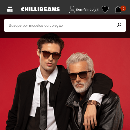
0
Bem-Vindo(a)!