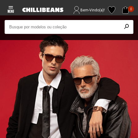
0
Bem-Vindo(a)!