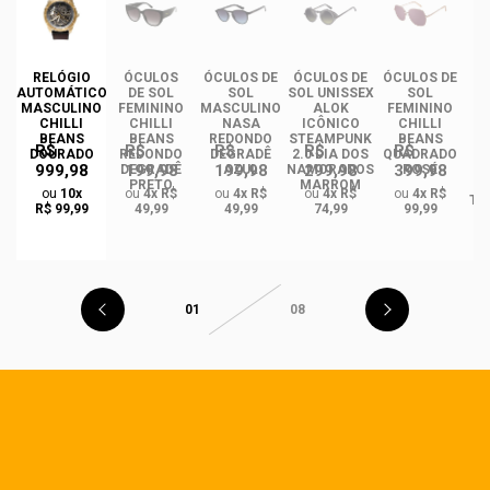
RELÓGIO
ÓCULOS
ÓCULOS DE
ÓCULOS DE
ÓCULOS DE
ÓC
AUTOMÁTICO
DE SOL
SOL
SOL UNISSEX
SOL
MASCULINO
FEMININO
MASCULINO
ALOK
FEMININO
U
CHILLI
CHILLI
NASA
ICÔNICO
CHILLI
BEANS
BEANS
REDONDO
STEAMPUNK
BEANS
R$
R$
R$
R$
R$
DOURADO
REDONDO
DEGRADÊ
2.0 DIA DOS
QUADRADO
999,98
199,98
199,98
299,98
399,98
O
DEGRADÊ
AZUL
NAMORADOS
ROSÉ
R
PRETO
MARROM
ou
10x
ou
4x R$
ou
4x R$
ou
4x R$
ou
4x R$
TA
R$ 99,99
49,99
49,99
74,99
99,99
01
08