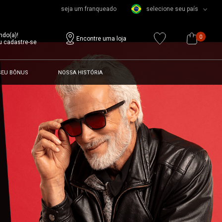
seja um franqueado
selecione seu país
ndo(a)!
0
Encontre uma loja
u cadastre-se
SEU BÔNUS
NOSSA HISTÓRIA