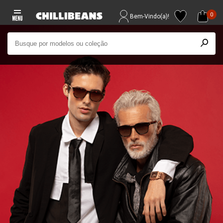
0
Bem-Vindo(a)!