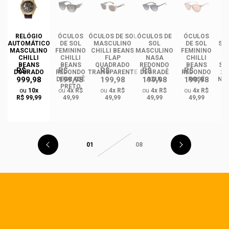
DE
RELÓGIO
ÓCULOS
ÓCULOS DE SOL
ÓCULOS DE
ÓCULOS
ÓC
AUTOMÁTICO
DE SOL
MASCULINO
SOL
DE SOL
SO
MASCULINO
FEMININO
CHILLI BEANS
MASCULINO
FEMININO
CHILLI
CHILLI
FLAP
NASA
CHILLI
I
BEANS
BEANS
QUADRADO
REDONDO
BEANS
ST
R$
R$
R$
R$
R$
DOURADO
REDONDO
TRANSPARENTE
DEGRADÊ
REDONDO
2.
999,98
199,98
199,98
199,98
199,98
O
DEGRADÊ
AZUL
ROSÉ
NA
PRETO
M
ou
10x
ou
4x R$
ou
4x R$
ou
4x R$
ou
4x R$
GA
R$ 99,99
49,99
49,99
49,99
49,99
01
08