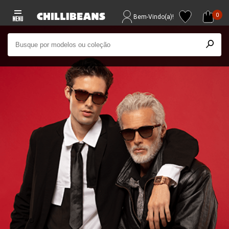
0
Bem-Vindo(a)!