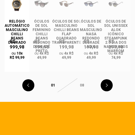
RELÓGIO
ÓCULOS
ÓCULOS DE SOL
ÓCULOS DE
ÓCULOS DE
ÓC
AUTOMÁTICO
DE SOL
MASCULINO
SOL
SOL UNISSEX
MASCULINO
FEMININO
CHILLI BEANS
MASCULINO
ALOK
F
CHILLI
CHILLI
FLAP
NASA
ICÔNICO
BEANS
BEANS
QUADRADO
REDONDO
STEAMPUNK
R$
R$
R$
R$
R$
DOURADO
REDONDO
TRANSPARENTE
DEGRADÊ
2.0 DIA DOS
Q
999,98
199,98
199,98
199,98
299,98
O
DEGRADÊ
AZUL
NAMORADOS
O
PRETO
MARROM
ou
10x
ou
4x R$
ou
4x R$
ou
4x R$
ou
4x R$
R$ 99,99
49,99
49,99
49,99
74,99
01
08