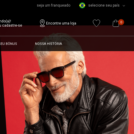
seja um franqueado
selecione seu país
ndo(a)!
0
Encontre uma loja
u cadastre-se
SEU BÔNUS
NOSSA HISTÓRIA