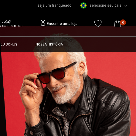
seja um franqueado
selecione seu país
ndo(a)!
0
Encontre uma loja
u cadastre-se
SEU BÔNUS
NOSSA HISTÓRIA