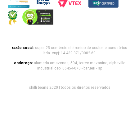
razão social:
super 25 comércio eletronico de oculos e acessórios
ltda. cnpj: 14.439.371/0002-60
endereço:
alameda amazonas, 594, terreo mezanino, alphaville
industrial cep: 06454-070 - barueri - sp
chilli beans 2020 | todos os direitos reservados