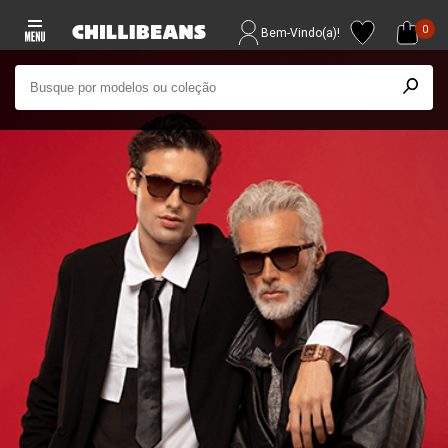
0
Bem-Vindo(a)!