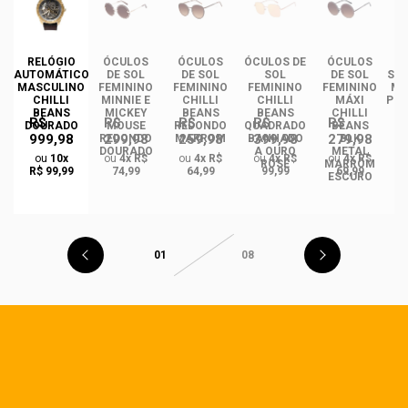
DE
RELÓGIO
ÓCULOS
ÓCULOS
ÓCULOS DE
ÓCULOS
ÓC
INO
AUTOMÁTICO
DE SOL
DE SOL
SOL
DE SOL
SOL
ANS
MASCULINO
FEMININO
FEMININO
FEMININO
FEMININO
MA
NCE
CHILLI
MINNIE E
CHILLI
CHILLI
MÁXI
PLA
CO
BEANS
MICKEY
BEANS
BEANS
CHILLI
R$
R$
R$
R$
R$
DO
DOURADO
MOUSE
REDONDO
QUADRADO
BEANS
999,98
299,98
259,98
399,98
279,98
REDONDO
MARROM
BANHADO
BLK
DOURADO
A OURO
METAL
ou
10x
ou
4x R$
ou
4x R$
ou
4x R$
ou
4x R$
ROSÉ
MARROM
R$ 99,99
74,99
64,99
99,99
69,99
ESCURO
01
08