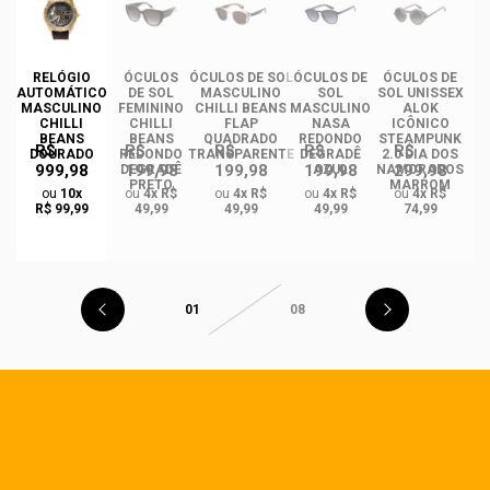
RELÓGIO
ÓCULOS
ÓCULOS DE SOL
ÓCULOS DE
ÓCULOS DE
ÓC
AUTOMÁTICO
DE SOL
MASCULINO
SOL
SOL UNISSEX
MASCULINO
FEMININO
CHILLI BEANS
MASCULINO
ALOK
F
CHILLI
CHILLI
FLAP
NASA
ICÔNICO
BEANS
BEANS
QUADRADO
REDONDO
STEAMPUNK
R$
R$
R$
R$
R$
DOURADO
REDONDO
TRANSPARENTE
DEGRADÊ
2.0 DIA DOS
Q
999,98
199,98
199,98
199,98
299,98
O
DEGRADÊ
AZUL
NAMORADOS
O
PRETO
MARROM
ou
10x
ou
4x R$
ou
4x R$
ou
4x R$
ou
4x R$
R$ 99,99
49,99
49,99
49,99
74,99
01
08