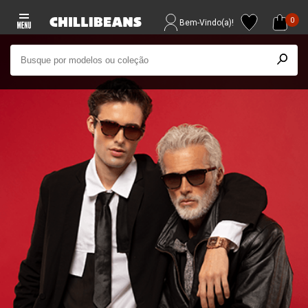
0
Bem-Vindo(a)!