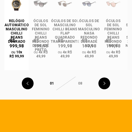
DE
RELÓGIO
ÓCULOS
ÓCULOS DE SOL
ÓCULOS DE
ÓCULOS
ÓC
AUTOMÁTICO
DE SOL
MASCULINO
SOL
DE SOL
SO
MASCULINO
FEMININO
CHILLI BEANS
MASCULINO
FEMININO
CHILLI
CHILLI
FLAP
NASA
CHILLI
I
BEANS
BEANS
QUADRADO
REDONDO
BEANS
ST
R$
R$
R$
R$
R$
DOURADO
REDONDO
TRANSPARENTE
DEGRADÊ
REDONDO
2.
999,98
199,98
199,98
199,98
199,98
O
DEGRADÊ
AZUL
ROSÉ
NA
PRETO
M
ou
10x
ou
4x R$
ou
4x R$
ou
4x R$
ou
4x R$
GA
R$ 99,99
49,99
49,99
49,99
49,99
01
08