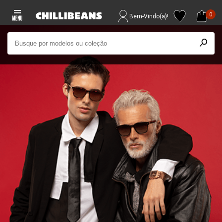
0
Bem-Vindo(a)!