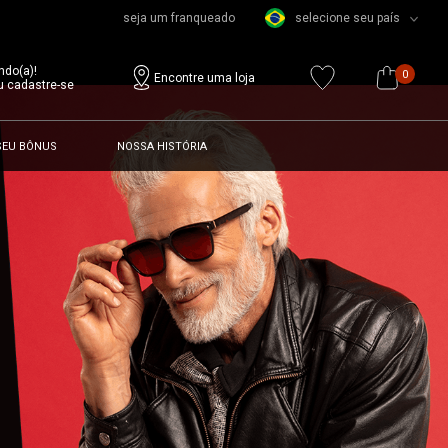
seja um franqueado
selecione seu país
ndo(a)!
0
Encontre uma loja
u cadastre-se
SEU BÔNUS
NOSSA HISTÓRIA