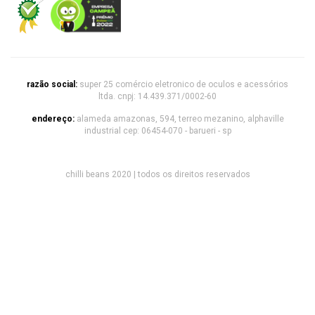
razão social:
super 25 comércio eletronico de oculos e acessórios
ltda. cnpj: 14.439.371/0002-60
endereço:
alameda amazonas, 594, terreo mezanino, alphaville
industrial cep: 06454-070 - barueri - sp
chilli beans 2020 | todos os direitos reservados