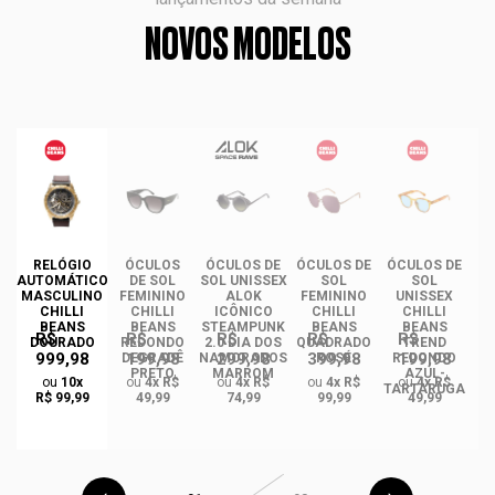
NOVOS MODELOS
DE
RELÓGIO
ÓCULOS
ÓCULOS DE
ÓCULOS DE
ÓCULOS DE
AUTOMÁTICO
DE SOL
SOL UNISSEX
SOL
SOL
MASCULINO
FEMININO
ALOK
FEMININO
UNISSEX
U
CHILLI
CHILLI
ICÔNICO
CHILLI
CHILLI
BEANS
BEANS
STEAMPUNK
BEANS
BEANS
R$
R$
R$
R$
R$
DOURADO
REDONDO
2.0 DIA DOS
QUADRADO
TREND
999,98
199,98
299,98
399,98
199,98
O
DEGRADÊ
NAMORADOS
ROSÉ
REDONDO
R
PRETO
MARROM
AZUL-
A
ou
10x
ou
4x R$
ou
4x R$
ou
4x R$
ou
4x R$
GA
TARTARUGA
R$ 99,99
49,99
74,99
99,99
49,99