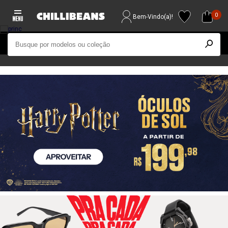
0
Bem-Vindo(a)!