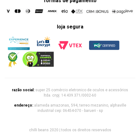
formas de pagamento
loja segura
razão social:
super 25 comércio eletronico de oculos e acessórios
ltda. cnpj: 14.439.371/0002-60
endereço:
alameda amazonas, 594, terreo mezanino, alphaville
industrial cep: 06454-070 - barueri - sp
chilli beans 2020 | todos os direitos reservados