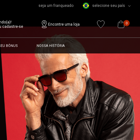
seja um franqueado
selecione seu país
ndo(a)!
0
Encontre uma loja
u cadastre-se
SEU BÔNUS
NOSSA HISTÓRIA