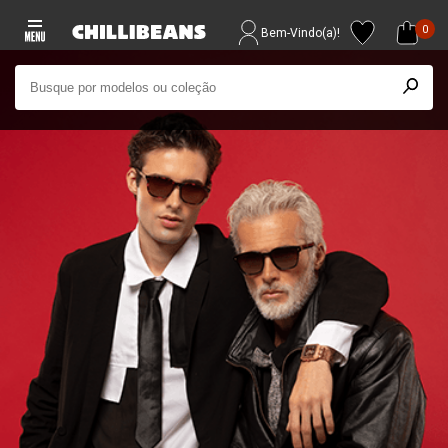
0
Bem-Vindo(a)!