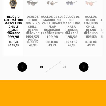
DE
RELÓGIO
ÓCULOS
ÓCULOS DE SOL
ÓCULOS DE
ÓCULOS
ÓC
AUTOMÁTICO
DE SOL
MASCULINO
SOL
DE SOL
SO
MASCULINO
FEMININO
CHILLI BEANS
MASCULINO
FEMININO
CHILLI
CHILLI
FLAP
NASA
CHILLI
I
BEANS
BEANS
QUADRADO
REDONDO
BEANS
ST
R$
R$
R$
R$
R$
DOURADO
REDONDO
TRANSPARENTE
DEGRADÊ
REDONDO
2.
999,98
199,98
199,98
199,98
199,98
O
DEGRADÊ
AZUL
ROSÉ
NA
PRETO
M
ou
10x
ou
4x R$
ou
4x R$
ou
4x R$
ou
4x R$
GA
R$ 99,99
49,99
49,99
49,99
49,99
01
08