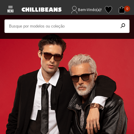
0
Bem-Vindo(a)!