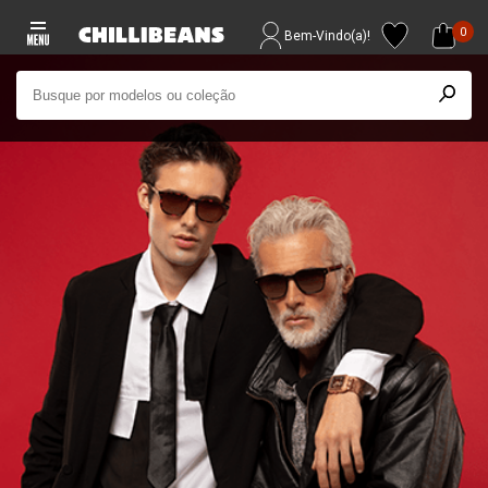
0
Bem-Vindo(a)!