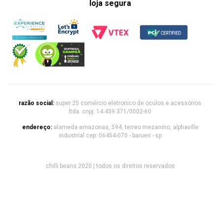
loja segura
razão social:
super 25 comércio eletronico de oculos e acessórios
ltda. cnpj: 14.439.371/0002-60
endereço:
alameda amazonas, 594, terreo mezanino, alphaville
industrial cep: 06454-070 - barueri - sp
chilli beans 2020 | todos os direitos reservados