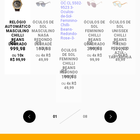
DE
RELÓGIO
ÓCULOS DE
ÓCULOS DE
ÓCULOS DE
AUTOMÁTICO
SOL
SOL
SOL
MASCULINO
MASCULINO
FEMININO
UNISSEX
U
CHILLI
NASA
CHILLI
CHILLI
BEANS
REDONDO
BEANS
BEANS
R$
R$
R$
R$
DOURADO
DEGRADÊ
QUADRADO
TREND
999,98
199,98
399,98
199,98
O
AZUL
ROSÉ
REDONDO
R
ÓCULOS
AZUL-
A
DE SOL
ou
10x
ou
4x R$
ou
4x R$
ou
4x R$
GA
TARTARUGA
FEMININO
R$ 99,99
49,99
99,99
49,99
CHILLI
BEANS
R$
REDONDO
199,98
ROSÉ
ou
4x R$
49,99
01
08