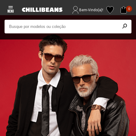
0
Bem-Vindo(a)!