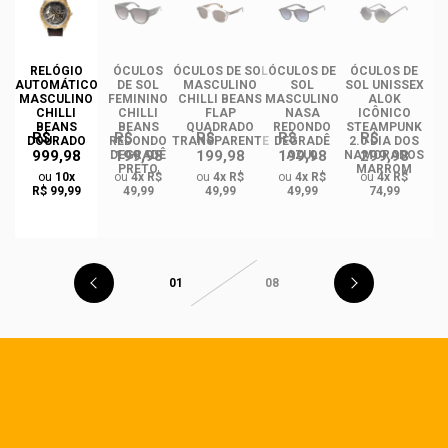
RELÓGIO
ÓCULOS
ÓCULOS DE SOL
ÓCULOS DE
ÓCULOS DE
ÓC
AUTOMÁTICO
DE SOL
MASCULINO
SOL
SOL UNISSEX
MASCULINO
FEMININO
CHILLI BEANS
MASCULINO
ALOK
F
CHILLI
CHILLI
FLAP
NASA
ICÔNICO
BEANS
BEANS
QUADRADO
REDONDO
STEAMPUNK
R$
R$
R$
R$
R$
DOURADO
REDONDO
TRANSPARENTE
DEGRADÊ
2.0 DIA DOS
Q
999,98
199,98
199,98
199,98
299,98
O
DEGRADÊ
AZUL
NAMORADOS
O
PRETO
MARROM
ou
10x
ou
4x R$
ou
4x R$
ou
4x R$
ou
4x R$
R$ 99,99
49,99
49,99
49,99
74,99
01
08