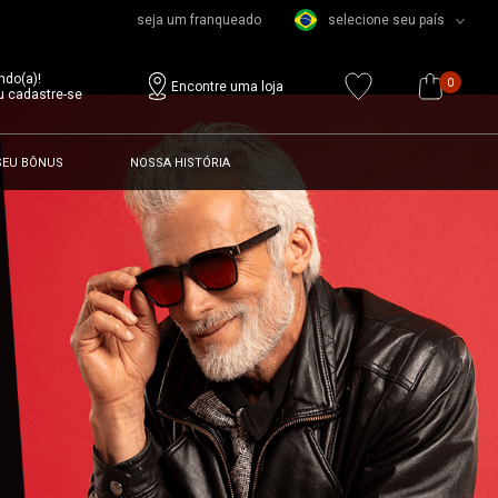
seja um franqueado
selecione seu país
ndo(a)!
0
Encontre uma loja
u cadastre-se
SEU BÔNUS
NOSSA HISTÓRIA