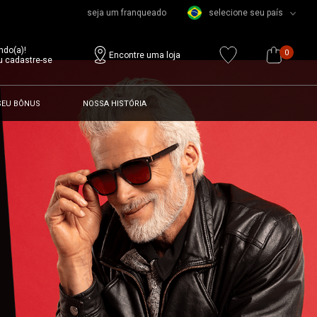
seja um franqueado
selecione seu país
ndo(a)!
0
Encontre uma loja
u cadastre-se
SEU BÔNUS
NOSSA HISTÓRIA