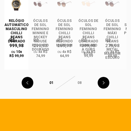
DE
RELÓGIO
ÓCULOS
ÓCULOS
ÓCULOS DE
ÓCULOS
ÓC
INO
AUTOMÁTICO
DE SOL
DE SOL
SOL
DE SOL
SOL
ANS
MASCULINO
FEMININO
FEMININO
FEMININO
FEMININO
MA
NCE
CHILLI
MINNIE E
CHILLI
CHILLI
MÁXI
PLA
CO
BEANS
MICKEY
BEANS
BEANS
CHILLI
R$
R$
R$
R$
R$
DO
DOURADO
MOUSE
REDONDO
QUADRADO
BEANS
999,98
299,98
259,98
399,98
279,98
REDONDO
MARROM
BANHADO
BLK
DOURADO
A OURO
METAL
ou
10x
ou
4x R$
ou
4x R$
ou
4x R$
ou
4x R$
ROSÉ
MARROM
R$ 99,99
74,99
64,99
99,99
69,99
ESCURO
01
08