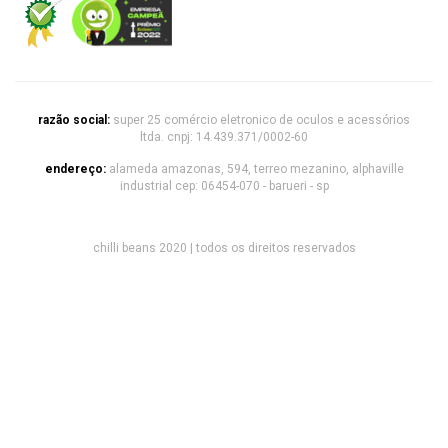
razão social:
super 25 comércio eletronico de oculos e acessórios
ltda. cnpj: 14.439.371/0002-60
endereço:
alameda amazonas, 594, terreo mezanino, alphaville
industrial cep: 06454-070 - barueri - sp
chilli beans 2020 | todos os direitos reservados