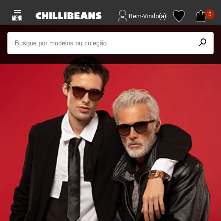
0
Bem-Vindo(a)!