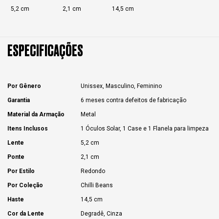
5,2 cm
2,1 cm
14,5 cm
ESPECIFICAÇÕES
Por Gênero
Unissex, Masculino, Feminino
Garantia
6 meses contra defeitos de fabricação
Material da Armação
Metal
Itens Inclusos
1 Óculos Solar, 1 Case e 1 Flanela para limpeza
Lente
5,2 cm
Ponte
2,1 cm
Por Estilo
Redondo
Por Coleção
Chilli Beans
Haste
14,5 cm
Cor da Lente
Degradê, Cinza