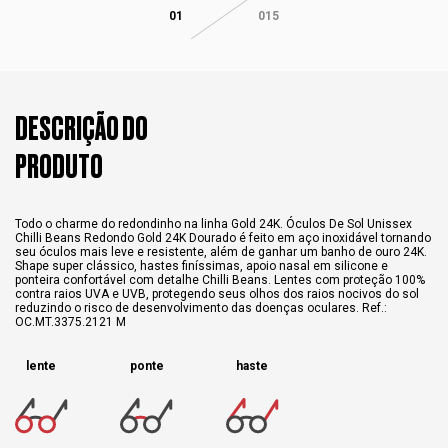
01
015
DESCRIÇÃO DO
PRODUTO
Todo o charme do redondinho na linha Gold 24K. Óculos De Sol Unissex
Chilli Beans Redondo Gold 24K Dourado é feito em aço inoxidável tornando
seu óculos mais leve e resistente, além de ganhar um banho de ouro 24K.
Shape super clássico, hastes finíssimas, apoio nasal em silicone e
ponteira confortável com detalhe Chilli Beans. Lentes com proteção 100%
contra raios UVA e UVB, protegendo seus olhos dos raios nocivos do sol
reduzindo o risco de desenvolvimento das doenças oculares. Ref.:
OC.MT.3375.2121 M
lente
ponte
haste