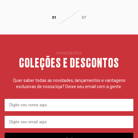
01
07
newsletter
COLEÇÕES E DESCONTOS
Quer saber todas as novidades, lançamentos e vantagens
exclusivas de nossa loja? Deixe seu email com a gente.