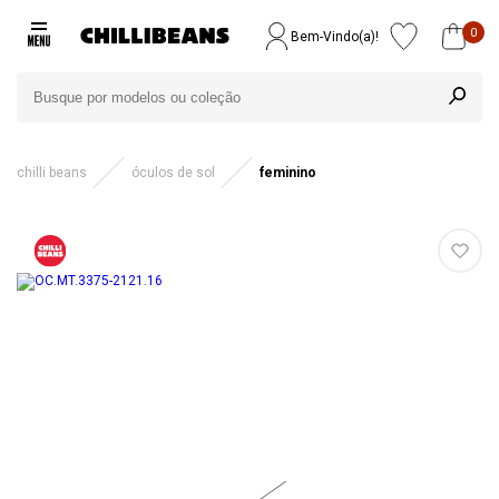
0
Bem-Vindo(a)!
chilli beans
óculos de sol
feminino