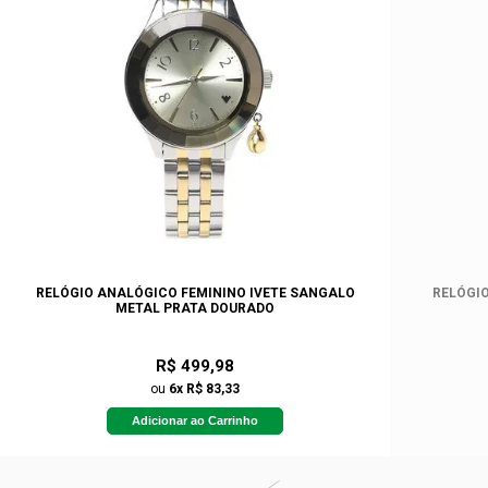
RELÓGIO ANALÓGICO FEMININO IVETE SANGALO
RELÓGIO
METAL PRATA DOURADO
R$ 499,98
ou
6x R$ 83,33
Adicionar ao Carrinho