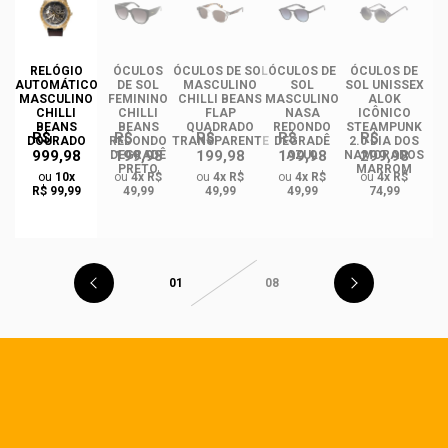
RELÓGIO
ÓCULOS
ÓCULOS DE SOL
ÓCULOS DE
ÓCULOS DE
ÓC
AUTOMÁTICO
DE SOL
MASCULINO
SOL
SOL UNISSEX
MASCULINO
FEMININO
CHILLI BEANS
MASCULINO
ALOK
F
CHILLI
CHILLI
FLAP
NASA
ICÔNICO
BEANS
BEANS
QUADRADO
REDONDO
STEAMPUNK
R$
R$
R$
R$
R$
DOURADO
REDONDO
TRANSPARENTE
DEGRADÊ
2.0 DIA DOS
Q
999,98
199,98
199,98
199,98
299,98
O
DEGRADÊ
AZUL
NAMORADOS
O
PRETO
MARROM
ou
10x
ou
4x R$
ou
4x R$
ou
4x R$
ou
4x R$
R$ 99,99
49,99
49,99
49,99
74,99
01
08