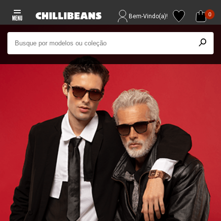
0
Bem-Vindo(a)!