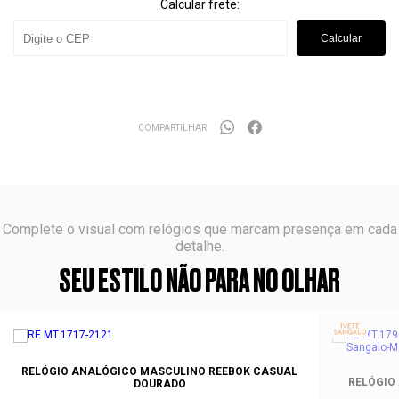
Calcular frete:
Calcular
COMPARTILHAR
Complete o visual com relógios que marcam presença em cada
detalhe.
SEU ESTILO NÃO PARA NO OLHAR
RELÓGIO ANALÓGICO MASCULINO REEBOK CASUAL
RELÓGIO
DOURADO