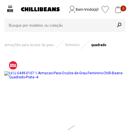
0
Bem-Vindo(a)!
armações para óculos de grau
feminino
quadrado