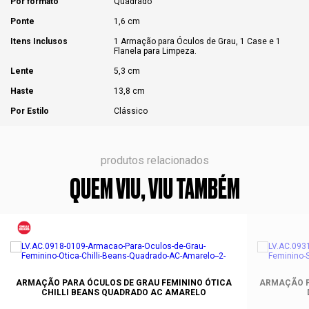
Por formato
Quadrado
Ponte
1,6 cm
Itens Inclusos
1 Armação para Óculos de Grau, 1 Case e 1
Flanela para Limpeza.
Lente
5,3 cm
Haste
13,8 cm
Por Estilo
Clássico
produtos relacionados
QUEM VIU, VIU TAMBÉM
ARMAÇÃO PARA ÓCULOS DE GRAU FEMININO ÓTICA
ARMAÇÃO P
CHILLI BEANS QUADRADO AC AMARELO