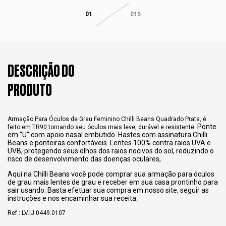
01
015
DESCRIÇÃO DO
PRODUTO
Armação Para Óculos de Grau Feminino Chilli Beans Quadrado Prata, é
Ponte
feito em TR90 tornando seu óculos mais leve, durável e resistente.
em "U" com apoio nasal embutido. Hastes com assinatura Chilli
Beans e ponteiras confortáveis. Lentes 100% contra raios UVA e
UVB, protegendo seus olhos dos raios nocivos do sol, reduzindo o
risco de desenvolvimento das doenças oculares,
Aqui na Chilli Beans você pode comprar sua armação para óculos
de grau mais lentes de grau e receber em sua casa prontinho para
sair usando. Basta efetuar sua compra em nosso site, seguir as
instruções e nos encaminhar sua receita.
Ref.: LV.IJ.0449.0107