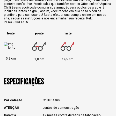
peça mais leve e resistente. Possui apoio nasal em silicone, haste fina e
ponteira confortável. Você sabia que também somos Ótica online? Aqui na
Chilli Beans você pode comprar sua armação para óculos de grau e já
incluir as lentes de grau, assim, você recebe em sua casa o óculos
prontinho para sair usando! Basta efetuar sua compra online em nosso
site, seguir as instruções e nos encaminhar sua receita. Ref.:
LV.AC.0853.1515
lente
ponte
haste
5,2 cm
1,8 cm
14,5 cm
ESPECIFICAÇÕES
Por coleção
Chilli Beans
ATENÇÃO
Lentes de demonstração
Garantia
12 meses contra defeitos de fabricação