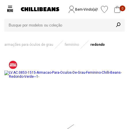
0
Bem-Vindo(a)!
armações para óculos de grau
feminino
redondo