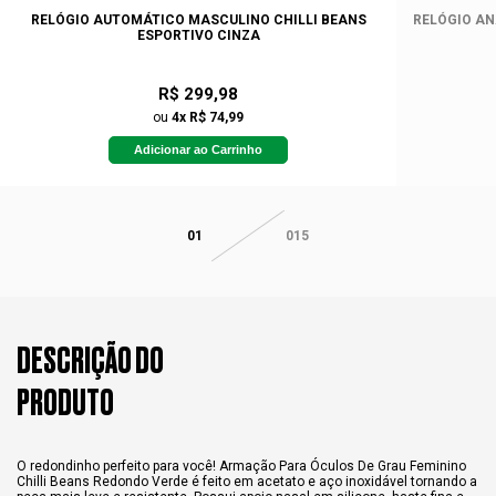
RELÓGIO AUTOMÁTICO MASCULINO CHILLI BEANS
RELÓGIO AN
ESPORTIVO CINZA
R$ 299,98
ou
4x R$ 74,99
Adicionar ao Carrinho
01
015
DESCRIÇÃO DO
PRODUTO
O redondinho perfeito para você! Armação Para Óculos De Grau Feminino
Chilli Beans Redondo Verde é feito em acetato e aço inoxidável tornando a