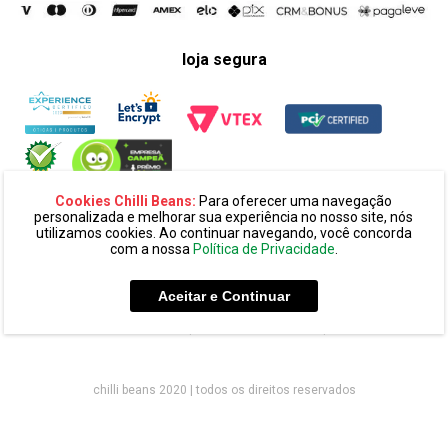
loja segura
Cookies Chilli Beans:
Para oferecer uma navegação
personalizada e melhorar sua experiência no nosso site, nós
utilizamos cookies. Ao continuar navegando, você concorda
com a nossa
Política de Privacidade
.
razão social:
super 25 comércio eletronico de oculos e acessórios
ltda. cnpj: 14.439.371/0002-60
Aceitar e Continuar
endereço:
alameda amazonas, 594, terreo mezanino, alphaville
industrial cep: 06454-070 - barueri - sp
chilli beans 2020 | todos os direitos reservados