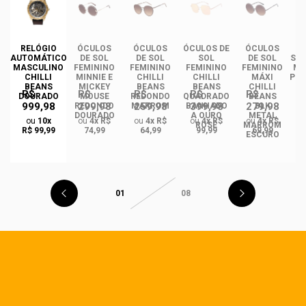
DE
RELÓGIO
ÓCULOS
ÓCULOS
ÓCULOS DE
ÓCULOS
ÓC
INO
AUTOMÁTICO
DE SOL
DE SOL
SOL
DE SOL
SOL
ANS
MASCULINO
FEMININO
FEMININO
FEMININO
FEMININO
MA
NCE
CHILLI
MINNIE E
CHILLI
CHILLI
MÁXI
PLA
CO
BEANS
MICKEY
BEANS
BEANS
CHILLI
R$
R$
R$
R$
R$
DO
DOURADO
MOUSE
REDONDO
QUADRADO
BEANS
999,98
299,98
259,98
399,98
279,98
REDONDO
MARROM
BANHADO
BLK
DOURADO
A OURO
METAL
ou
10x
ou
4x R$
ou
4x R$
ou
4x R$
ou
4x R$
ROSÉ
MARROM
R$ 99,99
74,99
64,99
99,99
69,99
ESCURO
01
08