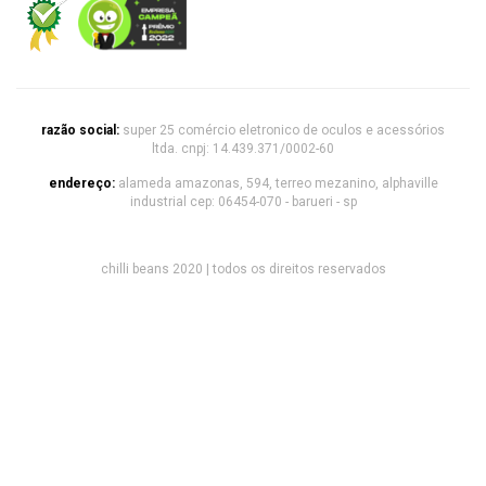
razão social:
super 25 comércio eletronico de oculos e acessórios
ltda. cnpj: 14.439.371/0002-60
endereço:
alameda amazonas, 594, terreo mezanino, alphaville
industrial cep: 06454-070 - barueri - sp
chilli beans 2020 | todos os direitos reservados