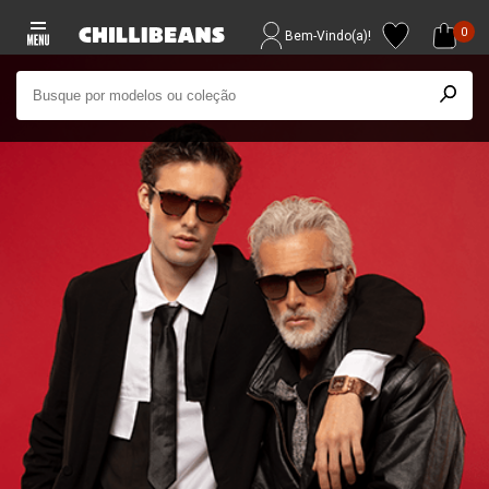
0
Bem-Vindo(a)!