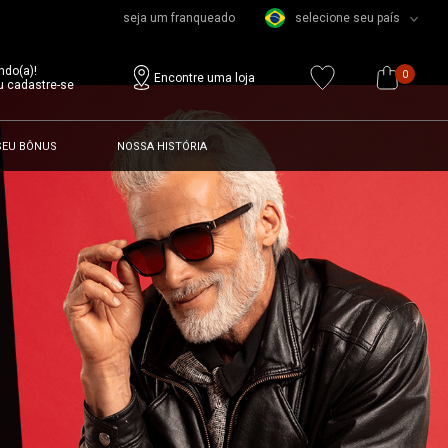
seja um franqueado
selecione seu país
ndo(a)!
0
Encontre uma loja
u cadastre-se
SEU BÔNUS
NOSSA HISTÓRIA