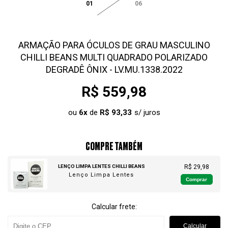
01
06
ARMAÇÃO PARA ÓCULOS DE GRAU MASCULINO
CHILLI BEANS MULTI QUADRADO POLARIZADO
DEGRADÊ ÔNIX - LV.MU.1338.2022
R$ 559,98
ou
6
x
de
R$ 93,33
COMPRE TAMBÉM
LENÇO LIMPA LENTES CHILLI BEANS
R$ 29,98
Lenço Limpa Lentes
Comprar
Calcular frete:
Calcular