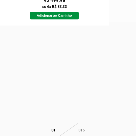
R$ 499,98
ou
6x R$ 83,33
Adicionar ao Carrinho
01
015