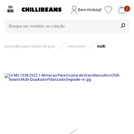
0
Bem-Vindo(a)!
armações para óculos de grau
masculino
multi