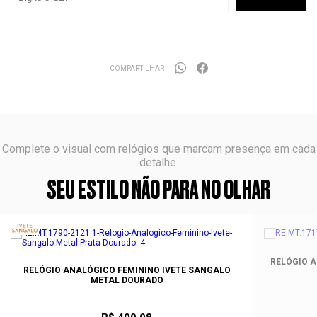
COMPARTILHAR
Complete o visual com relógios que marcam presença em cada
detalhe.
SEU ESTILO NÃO PARA NO OLHAR
RELÓGIO 
RELÓGIO ANALÓGICO FEMININO IVETE SANGALO
METAL DOURADO