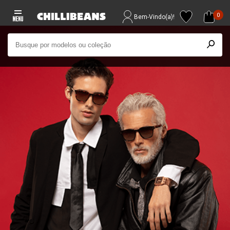
0
Bem-Vindo(a)!