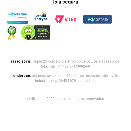
loja segura
razão social:
super 25 comércio eletronico de oculos e acessórios
ltda. cnpj: 14.439.371/0002-60
endereço:
alameda amazonas, 594, terreo mezanino, alphaville
industrial cep: 06454-070 - barueri - sp
chilli beans 2020 | todos os direitos reservados