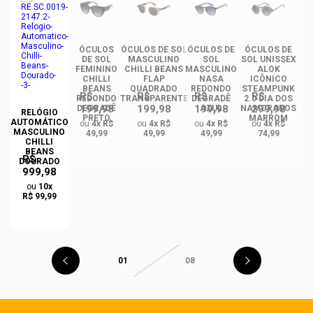
ÓCULOS
ÓCULOS DE SOL
ÓCULOS DE
ÓCULOS DE
ÓC
DE SOL
MASCULINO
SOL
SOL UNISSEX
FEMININO
CHILLI BEANS
MASCULINO
ALOK
F
CHILLI
FLAP
NASA
ICÔNICO
BEANS
QUADRADO
REDONDO
STEAMPUNK
R$
R$
R$
R$
REDONDO
TRANSPARENTE
DEGRADÊ
2.0 DIA DOS
Q
199,98
199,98
199,98
299,98
O
DEGRADÊ
AZUL
NAMORADOS
RELÓGIO
O
PRETO
MARROM
AUTOMÁTICO
ou
4x R$
ou
4x R$
ou
4x R$
ou
4x R$
MASCULINO
49,99
49,99
49,99
74,99
CHILLI
BEANS
R$
DOURADO
999,98
ou
10x
R$ 99,99
01
08