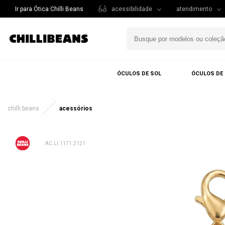
Ir para Ótica Chilli Beans
acessibilidade
atendimento
ÓCULOS DE SOL
ÓCULOS DE
chilli beans
acessórios
AC.LI.1171.2121