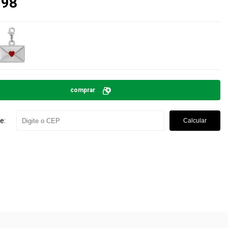
,98
comprar
e:
Calcular