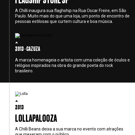
FLAGSHIP STORE SP
A Chilli inaugura sua flaghship na Rua Oscar Freire, em São
Paulo. Muito mais do que uma loja, um ponto de encontro de
pessoas estilosas que curtem cultura e boa música.
2013 - CAZUZA
A marca homenageia o artista com uma coleção de óculos e
relógios inspirados na obra do grande poeta do rock
brasileiro.
2013
LOLLAPALOOZA
A Chilli Beans deixa a sua marca no evento com atrações
que mexeram com o público.