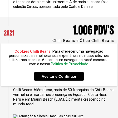
e todos os detalhes virtualmente. A de mais sucesso foi a
coleção Circus, apresentada pelo Caito e Denize.
1.006 PDV’S
2021
Chilli Beans e Ótica Chilli Beans
Cookies Chilli Beans:
Para oferecer uma navegação
personalizada e melhorar sua experiência no nosso site, nós
utilizamos cookies. Ao continuar navegando, você concorda
2021
com a nossa
Política de Privacidade
.
EXPANSÃO DE FRANQUIA
Aceitar e Continuar
Inauguramos a Flagship Ótica e mais de 114 novas Óticas
Chilli Beans. Além disso, mais de 50 franquias da Chilli Beans
vermelha e marcamos presença no Equador, Costa Rica,
Peru e em Miaimi Beach (EUA). É pimenta crescendo no
mundo todo!