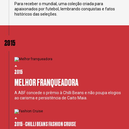
Para receber o mundial, uma coleção criada para
apaixonados por futebol, lembrando conquistas e fatos
históricos das seleções.
2015
2015
MELHOR FRANQUEADORA
A ABF concede o prêmio à Chilli Beans e não poupa elogios
ao carisma e persistência de Caito Maia.
2015 - CHILLI BEANS FASHION CRUISE