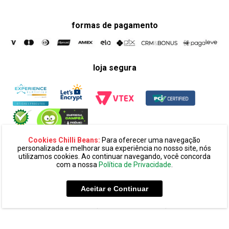
formas de pagamento
loja segura
Cookies Chilli Beans:
Para oferecer uma navegação
personalizada e melhorar sua experiência no nosso site, nós
utilizamos cookies. Ao continuar navegando, você concorda
com a nossa
Política de Privacidade
.
razão social:
super 25 comércio eletronico de oculos e acessórios
ltda. cnpj: 14.439.371/0002-60
Aceitar e Continuar
endereço:
alameda amazonas, 594, terreo mezanino, alphaville
industrial cep: 06454-070 - barueri - sp