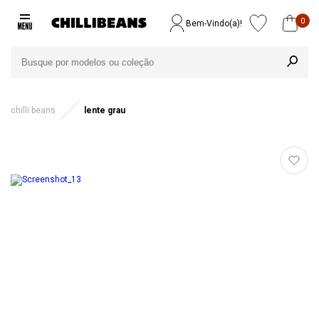
0
Bem-Vindo(a)!
chilli beans
lente grau