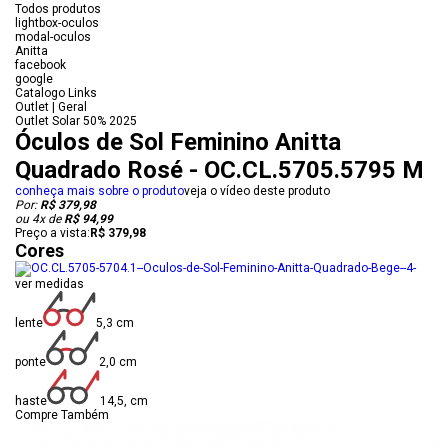
Todos produtos
lightbox-oculos
modal-oculos
Anitta
facebook
google
Catalogo Links
Outlet | Geral
Outlet Solar 50% 2025
Óculos de Sol Feminino Anitta
Quadrado Rosé - OC.CL.5705.5795 M
conheça mais sobre o produto
veja o vídeo deste produto
Por:
R$ 379,98
ou
4
x
de
R$ 94,99
Preço a vista:
R$ 379,98
Cores
ver medidas
lente
5,3 cm
ponte
2,0 cm
haste
14,5, cm
Compre Também