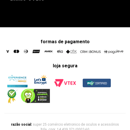
formas de pagamento
loja segura
razão social:
super 25 comércio eletronico de oculos e acessórios
ltda. cnpj: 14.439.371/0002-60