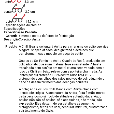
lente
5,3 cm
ponte
2,0 cm
haste
14,5, cm
Especificações do produto
Especificações
Especificação Produto
Garantia
6 meses contra defeitos de fabricação.
Descrição
Coleção: Anitta
do
Produto
A Chilli Beans se junta à Anitta para criar uma coleção que vive
o agora: shapes afiados, design trend e detalhes que
transformam cada modelo em peça de estilo.
Óculos de Sol Feminino Anitta Quadrado Rosé, produzido em
policarbonato que é um material leve e resistente. A haste
trabalhada com o início em metal e uma peça vazada com o
logo da Chilli em baixo relevo com a ponteira chanfrada. As
lentes possui proteção 100% contra raios UVA e UVB,
protegendo seus olhos dos raios nocivos do sol reduzindo o
risco de desenvolvimento das doenças oculares.
A coleção de óculos Chilli Beans com Anitta chega com
identidade própria. A assinatura da Anitta, feita à mão, marca
cada peça como símbolo de atitude e autenticidade. Aqui,
óculos não são só óculos: são acessórios, são moda, são
expressão. Eles deixam de ser detalhe e assumem o
protagonismo, feitos pra usar, pendurar, misturar, customizar e
sair totalmente do óbvio.