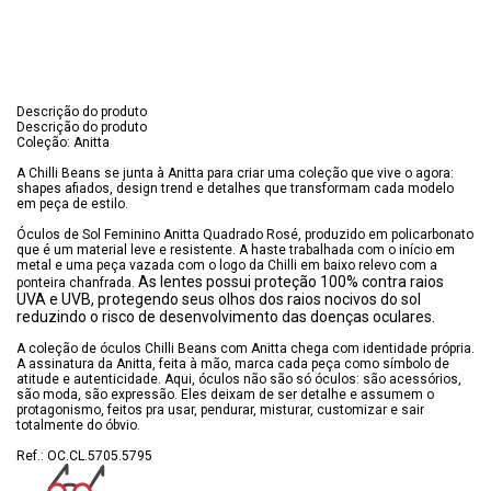
Descrição do produto
Descrição do produto
Coleção: Anitta
A Chilli Beans se junta à Anitta para criar uma coleção que vive o agora:
shapes afiados, design trend e detalhes que transformam cada modelo
em peça de estilo.
Óculos de Sol Feminino Anitta Quadrado Rosé, produzido em policarbonato
que é um material leve e resistente. A haste trabalhada com o início em
metal e uma peça vazada com o logo da Chilli em baixo relevo com a
As lentes possui proteção 100% contra raios
ponteira chanfrada.
UVA e UVB, protegendo seus olhos dos raios nocivos do sol
reduzindo o risco de desenvolvimento das doenças oculares.
A coleção de óculos Chilli Beans com Anitta chega com identidade própria.
A assinatura da Anitta, feita à mão, marca cada peça como símbolo de
atitude e autenticidade. Aqui, óculos não são só óculos: são acessórios,
são moda, são expressão. Eles deixam de ser detalhe e assumem o
protagonismo, feitos pra usar, pendurar, misturar, customizar e sair
totalmente do óbvio.
Ref.: OC.CL.5705.5795