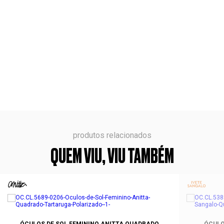
produtos relacionados
QUEM VIU, VIU TAMBÉM
ÓCULOS DE SOL FEMININO ANITTA QUADRADO
ÓCULO