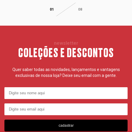
01
08
newsletter
COLEÇÕES E DESCONTOS
Quer saber todas as novidades, lançamentos e vantagens
exclusivas de nossa loja? Deixe seu email com a gente.
cadastrar