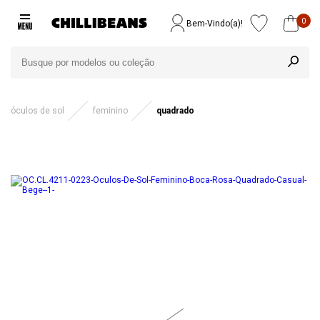
0
Bem-Vindo(a)!
óculos de sol
feminino
quadrado