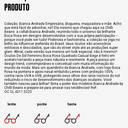
PRODUTO
Coleção: Bianca Andrade Empresária, blogueira, maquiadora e mãe. Acho
que está fácil de adivinhar, né? Ela mesmo que chegou aqui na Chilli
Beans: a collab Bianca Andrade, reunindo todo o universo da brilhante
Boca Rosa em designs desenvolvidos com a sua própria participação –
porque você pode ser tudo! Poderosa e fashionista, a coleção se joga no
brilho da influencer preferida do Brasil. Seus óculos são acessórios
estilosos e descolados, que vão do street style até as produções super
glam. Afinal, cada versão sua merece um look especial, não é mesmo?
Óculos De Sol Feminino Boca Rosa Quadrado Casual Bege é feito em
acetato tornando a peça mais robusta e resistente. A peça possui um
design trend, contemporâneo e conceitual com muita informação do
mundo da moda. Mais um queridinho da Bianca Andrade, com logo Boca
Rosa na ponteira e apoio nasal embutido.Lentes com proteção 100%
contra raios UVA e UVB, protegendo seus olhos dos raios nocivos do sol
reduzindo o risco de desenvolvimento das doenças oculares. Você
também nasceu para brilhar! Sinta o poder dos modelos Bianca Andrade by
Chilli Beans e prepare-se para arrasar nas tendências! Ref.:
OC.CL.4211.0223
lente
ponte
haste