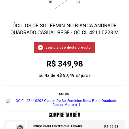
01
04
ÓCULOS DE SOL FEMININO BIANCA ANDRADE
QUADRADO CASUAL BEGE - OC.CL.4211.0223 M
veja o vídeo deste produto
R$ 349,98
ou
4
x
de
R$ 87,49
cores
COMPRE TAMBÉM
LENÇO LIMPA LENTES CHILLI BEANS
R$ 29,98