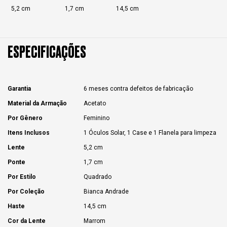
5,2 cm
1,7 cm
14,5 cm
ESPECIFICAÇÕES
Garantia
6 meses contra defeitos de fabricação
Material da Armação
Acetato
Por Gênero
Feminino
Itens Inclusos
1 Óculos Solar, 1 Case e 1 Flanela para limpeza
Lente
5,2 cm
Ponte
1,7 cm
Por Estilo
Quadrado
Por Coleção
Bianca Andrade
Haste
14,5 cm
Cor da Lente
Marrom