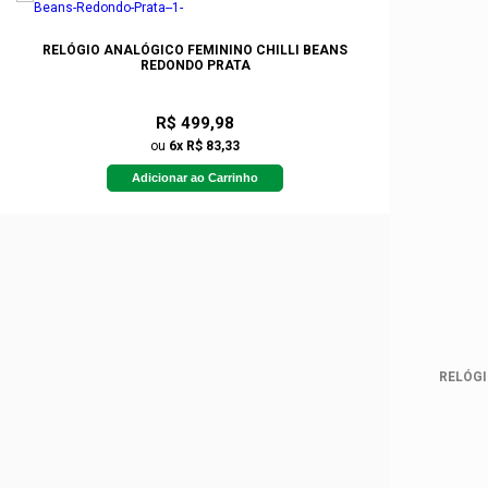
RELÓGIO ANALÓGICO FEMININO CHILLI BEANS
REDONDO PRATA
R$ 499,98
ou
6x R$ 83,33
Adicionar ao Carrinho
RELÓGI