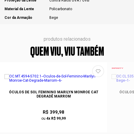
Proteção da Lente
Contra Raios UVA / UVB
Material da Lente
Policarbonato
Cor da Armação
Bege
produtos relacionados
QUEM VIU, VIU TAMBÉM
ÓCULOS DE SOL FEMININO MARILYN MONROE CAT
ÓCULOS 
DEGRADÊ MARROM
R$ 399,98
ou
4x R$ 99,99