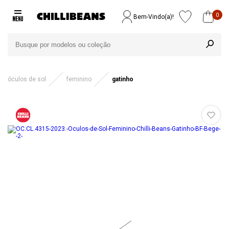
0
Bem-Vindo(a)!
óculos de sol
feminino
gatinho