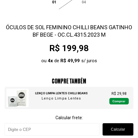
01
04
ÓCULOS DE SOL FEMININO CHILLI BEANS GATINHO
BF BEGE - OC.CL.4315.2023 M
R$ 199,98
ou
4
x
de
R$ 49,99
COMPRE TAMBÉM
LENÇO LIMPA LENTES CHILLI BEANS
R$ 29,98
Lenço Limpa Lentes
Comprar
Calcular frete:
Calcular