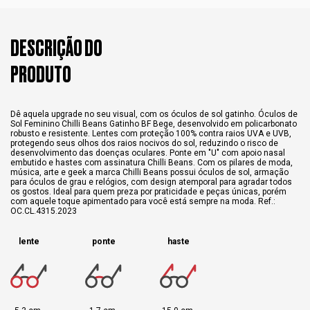
DESCRIÇÃO DO
PRODUTO
Dê aquela upgrade no seu visual, com os óculos de sol gatinho. Óculos de
Sol Feminino Chilli Beans Gatinho BF Bege, desenvolvido em policarbonato
robusto e resistente. Lentes com proteção 100% contra raios UVA e UVB,
protegendo seus olhos dos raios nocivos do sol, reduzindo o risco de
desenvolvimento das doenças oculares. Ponte em "U" com apoio nasal
embutido e hastes com assinatura Chilli Beans. Com os pilares de moda,
música, arte e geek a marca Chilli Beans possui óculos de sol, armação
para óculos de grau e relógios, com design atemporal para agradar todos
os gostos. Ideal para quem preza por praticidade e peças únicas, porém
com aquele toque apimentado para você está sempre na moda. Ref.:
OC.CL.4315.2023
lente
ponte
haste