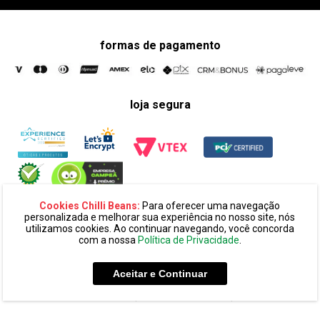
formas de pagamento
loja segura
Cookies Chilli Beans:
Para oferecer uma navegação
personalizada e melhorar sua experiência no nosso site, nós
utilizamos cookies. Ao continuar navegando, você concorda
com a nossa
Política de Privacidade
.
razão social:
super 25 comércio eletronico de oculos e acessórios
ltda. cnpj: 14.439.371/0002-60
Aceitar e Continuar
endereço:
alameda amazonas, 594, terreo mezanino, alphaville
industrial cep: 06454-070 - barueri - sp