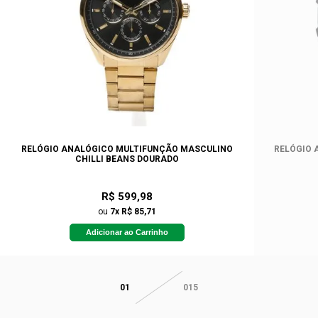
RELÓGIO ANALÓGICO MULTIFUNÇÃO MASCULINO
RELÓGIO 
CHILLI BEANS DOURADO
R$ 599,98
ou
7x R$ 85,71
Adicionar ao Carrinho
01
015