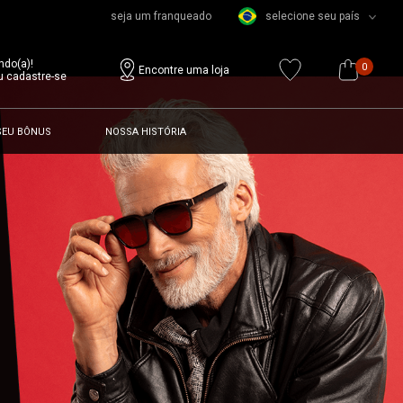
seja um franqueado
selecione seu país
ndo(a)!
0
Encontre uma loja
u cadastre-se
SEU BÔNUS
NOSSA HISTÓRIA