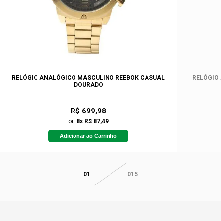
RELÓGIO ANALÓGICO MASCULINO REEBOK CASUAL
RELÓGIO
DOURADO
R$ 699,98
ou
8x R$ 87,49
Adicionar ao Carrinho
01
015