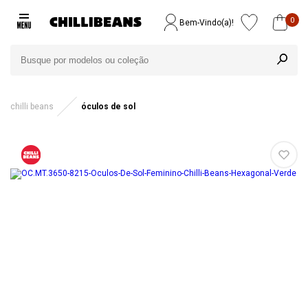
0
Bem-Vindo(a)!
chilli beans
óculos de sol