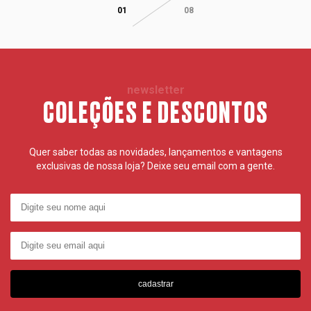
01
08
newsletter
COLEÇÕES E DESCONTOS
Quer saber todas as novidades, lançamentos e vantagens
exclusivas de nossa loja? Deixe seu email com a gente.
cadastrar