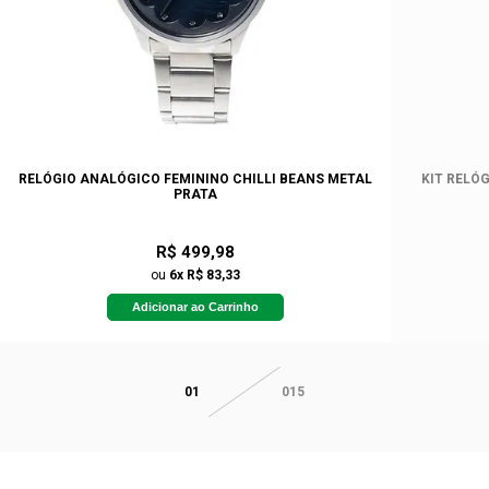
RELÓGIO ANALÓGICO FEMININO CHILLI BEANS METAL
KIT RELÓ
PRATA
R$ 499,98
ou
6x R$ 83,33
Adicionar ao Carrinho
01
015