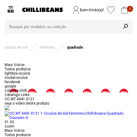
0
Bem-Vindo(a)!
óculos de sol
feminino
quadrado
Mais Vistos
Todos produtos
lightbox-oculos
modal-oculos
facebook
google
colecao-chilli
Catalogo Links
OC.MT.4441.0121
veja o vídeo deste produto
01
03
zoom
Mais Vistos
Todos produtos