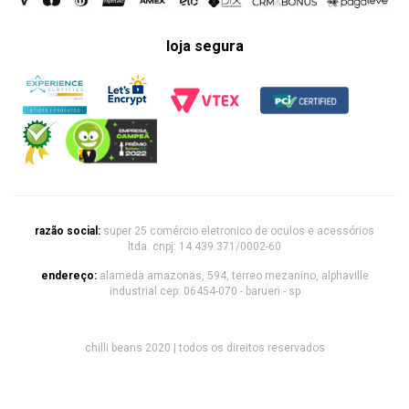
loja segura
razão social:
super 25 comércio eletronico de oculos e acessórios
ltda. cnpj: 14.439.371/0002-60
endereço:
alameda amazonas, 594, terreo mezanino, alphaville
industrial cep: 06454-070 - barueri - sp
chilli beans 2020 | todos os direitos reservados