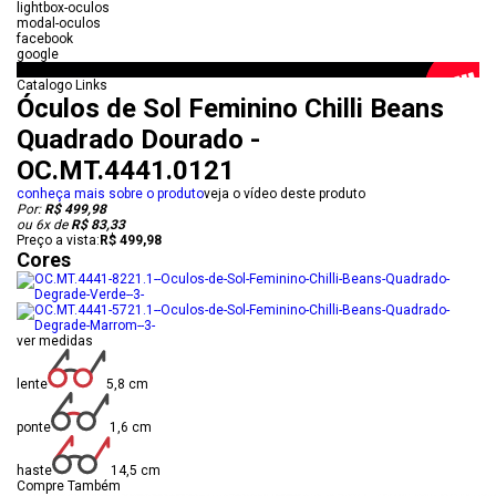
lightbox-oculos
modal-oculos
facebook
google
colecao-chilli
Catalogo Links
Óculos de Sol Feminino Chilli Beans
Quadrado Dourado -
OC.MT.4441.0121
conheça mais sobre o produto
veja o vídeo deste produto
Por:
R$ 499,98
ou
6
x
de
R$ 83,33
Preço a vista:
R$ 499,98
Cores
ver medidas
lente
5,8 cm
ponte
1,6 cm
haste
14,5 cm
Compre Também