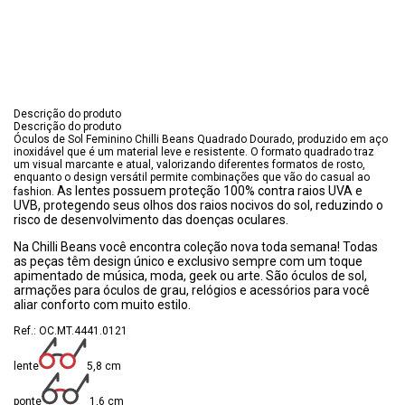
Descrição do produto
Descrição do produto
Óculos de Sol Feminino Chilli Beans Quadrado Dourado, produzido em aço
inoxidável que é um material leve e resistente. O formato quadrado traz
um visual marcante e atual, valorizando diferentes formatos de rosto,
enquanto o design versátil permite combinações que vão do casual ao
As lentes possuem proteção 100% contra raios UVA e
fashion.
UVB, protegendo seus olhos dos raios nocivos do sol, reduzindo o
risco de desenvolvimento das doenças oculares.
Na Chilli Beans você encontra coleção nova toda semana! Todas
as peças têm design único e exclusivo sempre com um toque
apimentado de música, moda, geek ou arte. São óculos de sol,
armações para óculos de grau, relógios e acessórios para você
aliar conforto com muito estilo.
Ref.: OC.MT.4441.0121
lente
5,8 cm
ponte
1,6 cm