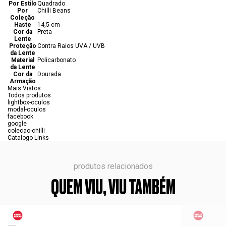
Por Estilo
Quadrado
Por
Chilli Beans
Coleção
Haste
14,5 cm
Cor da
Preta
Lente
Proteção
Contra Raios UVA / UVB
da Lente
Material
Policarbonato
da Lente
Cor da
Dourada
Armação
Mais Vistos
Todos produtos
lightbox-oculos
modal-oculos
facebook
google
colecao-chilli
Catalogo Links
produtos relacionados
QUEM VIU, VIU TAMBÉM