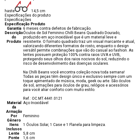
haste
14,5 cm
Especificações do produto
Especificações
Especificação Produto
Garantia
6 meses contra defeitos de fabricação.
Descrição
Óculos de Sol Feminino Chilli Beans Quadrado Dourado,
do
produzido em aço inoxidável que é um material leve e
Produto
resistente. O formato quadrado traz um visual marcante e atual,
valorizando diferentes formatos de rosto, enquanto o design
versátil permite combinações que vão do casual ao fashion. As
lentes possuem proteção 100% contra raios UVA e UVB,
protegendo seus olhos dos raios nocivos do sol, reduzindo o
risco de desenvolvimento das doenças oculares.
Na Chilli Beans você encontra coleção nova toda semana!
Todas as peças têm design único e exclusivo sempre com um
toque apimentado de música, moda, geek ou arte. São óculos
de sol, armações para óculos de grau, relógios e acessórios
para você aliar conforto com muito estilo.
Ref.: OC.MT.4441.0121
Material
Aço Inoxidável
da
Armação
Por
Feminino
Gênero
Itens
1 Óculos Solar, 1 Case e 1 Flanela para limpeza.
Inclusos
Lente
5,8 cm
Ponte
1,6 cm