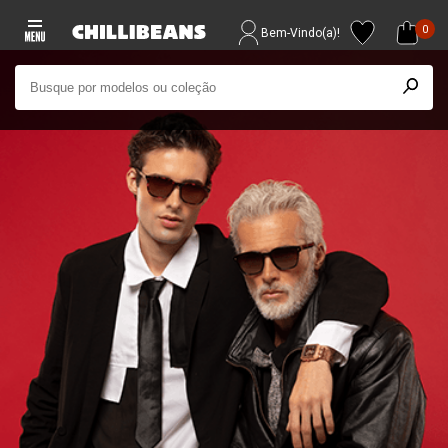
0
Bem-Vindo(a)!