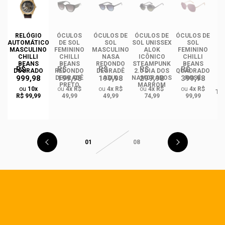
RELÓGIO
ÓCULOS
ÓCULOS DE
ÓCULOS DE
ÓCULOS DE
ÓC
AUTOMÁTICO
DE SOL
SOL
SOL UNISSEX
SOL
MASCULINO
FEMININO
MASCULINO
ALOK
FEMININO
U
CHILLI
CHILLI
NASA
ICÔNICO
CHILLI
BEANS
BEANS
REDONDO
STEAMPUNK
BEANS
R$
R$
R$
R$
R$
DOURADO
REDONDO
DEGRADÊ
2.0 DIA DOS
QUADRADO
999,98
199,98
199,98
299,98
399,98
O
DEGRADÊ
AZUL
NAMORADOS
ROSÉ
R
PRETO
MARROM
ou
10x
ou
4x R$
ou
4x R$
ou
4x R$
ou
4x R$
TA
R$ 99,99
49,99
49,99
74,99
99,99
01
08